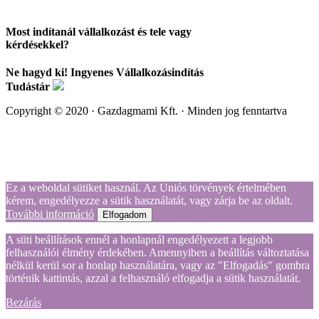
Most indítanál vállalkozást és tele vagy
kérdésekkel?
Ne hagyd ki! Ingyenes Vállalkozásindítás
Tudástár
Copyright © 2020 · Gazdagmami Kft. · Minden jog fenntartva
Ez a weboldal sütiket használ. Az Uniós törvények értelmében
kérem, engedélyezze a sütik használatát, vagy zárja be az oldalt.
További információ
Elfogadom
A süti beállítások ennél a honlapnál engedélyezett a legjobb
felhasználói élmény érdekében. Amennyiben a beállítás változtatása
nélkül kerül sor a honlap használatára, vagy az "Elfogadás" gombra
történik kattintás, azzal a felhasználó elfogadja a sütik használatát.
Bezárás