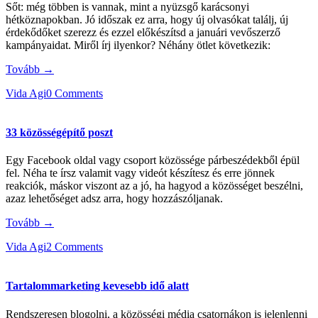
Sőt: még többen is vannak, mint a nyüzsgő karácsonyi
hétköznapokban. Jó időszak ez arra, hogy új olvasókat találj, új
érdekődőket szerezz és ezzel előkészítsd a januári vevőszerző
kampányaidat. Miről írj ilyenkor? Néhány ötlet következik:
Tovább →
Vida Agi
0 Comments
33 közösségépítő poszt
Egy Facebook oldal vagy csoport közössége párbeszédekből épül
fel. Néha te írsz valamit vagy videót készítesz és erre jönnek
reakciók, máskor viszont az a jó, ha hagyod a közösséget beszélni,
azaz lehetőséget adsz arra, hogy hozzászóljanak.
Tovább →
Vida Agi
2 Comments
Tartalommarketing kevesebb idő alatt
Rendszeresen blogolni, a közösségi média csatornákon is jelenlenni