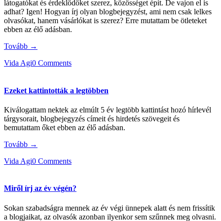
látogatókat és érdeklődőket szerez, közösséget épít. De vajon el is
adhat? Igen! Hogyan írj olyan blogbejegyzést, ami nem csak lelkes
olvasókat, hanem vásárlókat is szerez? Erre mutattam be ötleteket
ebben az élő adásban.
Tovább →
Vida Agi
0 Comments
Ezeket kattintották a legtöbben
Kiválogattam nektek az elmúlt 5 év legtöbb kattintást hozó hírlevél
tárgysorait, blogbejegyzés címeit és hirdetés szövegeit és
bemutattam őket ebben az élő adásban.
Tovább →
Vida Agi
0 Comments
Miről írj az év végén?
Sokan szabadságra mennek az év végi ünnepek alatt és nem frissítik
a blogjaikat, az olvasók azonban ilyenkor sem szűnnek meg olvasni.