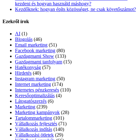
kezdeni és hogyan használd máshogy?
Kezdőknek: hogyan építs közösséget, ne csak követőszámot?
Ezekről írok
AI
(1)
Blogolás
(46)
Email marketing
(51)
Facebook marketing
(80)
Gazdagmami Show
(133)
Gazdagmami tanfolyam
(15)
Hatékonyság
(57)
Hirdetés
(40)
Instagram marketing
(50)
Internet marketing
(174)
Internetes pénzkeresés
(110)
Keresőoptimalizálás
(4)
Látogatószerzés
(6)
Marketing
(239)
Marketing kampányok
(28)
Tartalommarketing
(101)
Vállalkozás fejlesztés
(71)
Vállalkozás indítás
(140)
Vállalkozási ötletek
(29)