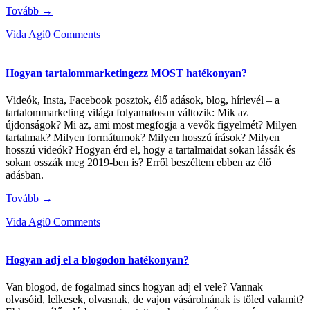
Tovább →
Vida Agi
0 Comments
Hogyan tartalommarketingezz MOST hatékonyan?
Videók, Insta, Facebook posztok, élő adások, blog, hírlevél – a
tartalommarketing világa folyamatosan változik: Mik az
újdonságok? Mi az, ami most megfogja a vevők figyelmét? Milyen
tartalmak? Milyen formátumok? Milyen hosszú írások? Milyen
hosszú videók? Hogyan érd el, hogy a tartalmaidat sokan lássák és
sokan osszák meg 2019-ben is? Erről beszéltem ebben az élő
adásban.
Tovább →
Vida Agi
0 Comments
Hogyan adj el a blogodon hatékonyan?
Van blogod, de fogalmad sincs hogyan adj el vele? Vannak
olvasóid, lelkesek, olvasnak, de vajon vásárolnának is tőled valamit?