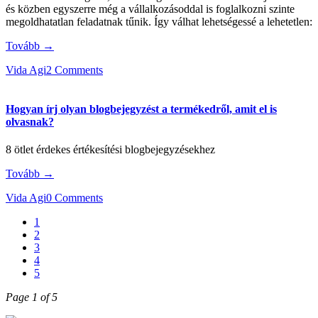
és közben egyszerre még a vállalkozásoddal is foglalkozni szinte
megoldhatatlan feladatnak tűnik. Így válhat lehetségessé a lehetetlen:
Tovább →
Vida Agi
2 Comments
Hogyan írj olyan blogbejegyzést a termékedről, amit el is
olvasnak?
8 ötlet érdekes értékesítési blogbejegyzésekhez
Tovább →
Vida Agi
0 Comments
1
2
3
4
5
Page 1 of 5