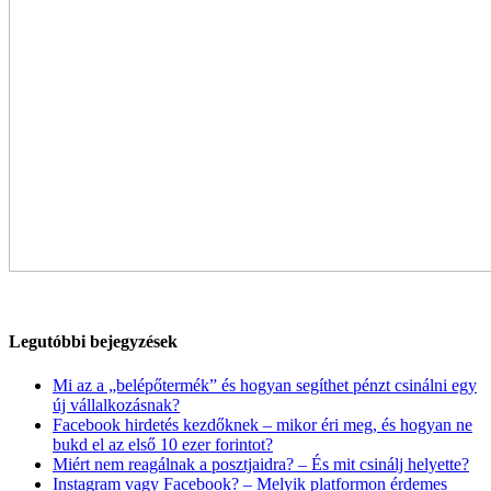
Legutóbbi bejegyzések
Mi az a „belépőtermék” és hogyan segíthet pénzt csinálni egy
új vállalkozásnak?
Facebook hirdetés kezdőknek – mikor éri meg, és hogyan ne
bukd el az első 10 ezer forintot?
Miért nem reagálnak a posztjaidra? – És mit csinálj helyette?
Instagram vagy Facebook? – Melyik platformon érdemes