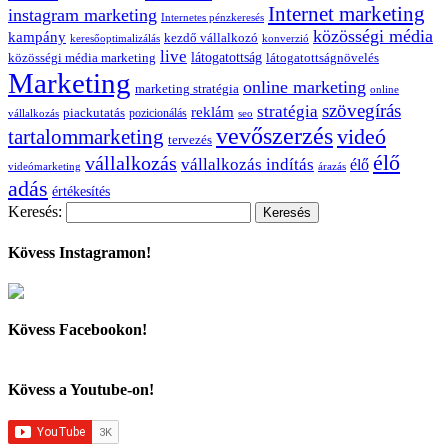
Internet marketing
instagram marketing
Internetes pénzkeresés
közösségi média
kampány
kezdő vállalkozó
keresőoptimalizálás
konverzió
live
látogatottság
közösségi média marketing
látogatottságnövelés
Marketing
online marketing
marketing stratégia
online
szövegírás
stratégia
reklám
piackutatás
pozicionálás
vállalkozás
seo
vevőszerzés
videó
tartalommarketing
tervezés
élő
vállalkozás
vállalkozás indítás
élő
videómarketing
árazás
adás
értékesítés
Keresés:
Kövess Instagramon!
Kövess Facebookon!
Kövess a Youtube-on!