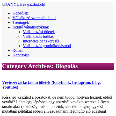
Kezdőlap
Vállalkozó szeretnék lenni
Tréningek
Induló vállalkozóknak
Vállalkozási ötletek
Vállalkozás indítás
Internetes pénzkeresés
Vállalkozói gondolkodásmód
Rólam
Kapcsolat
Category Archives:
Blogolás
Vevőszerző tartalom ötletek (Facebook, Instagram, blog,
Youtube)
Készíted-készíted a posztokat, de nem tudod, hogyan lesznek ebből
vevőid? Lehet egy lépésben egy posztból vevőket szerezni? Ilyen
tartalmakra (közösségi média posztok, videók, blogbejegyzés)
mutattam példákat ebben a Gazdagmami Hétindító élő adásban!