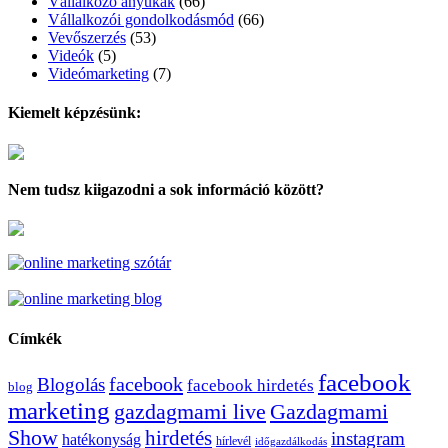
Vállalkozó anyukák
(66)
Vállalkozói gondolkodásmód
(66)
Vevőszerzés
(53)
Videók
(5)
Videómarketing
(7)
Kiemelt képzésünk:
Nem tudsz kiigazodni a sok információ között?
Címkék
facebook
facebook
Blogolás
facebook hirdetés
blog
marketing
Gazdagmami
gazdagmami live
Show
hirdetés
instagram
hatékonyság
hírlevél
időgazdálkodás