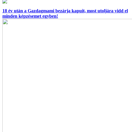
18 év után a Gazdagmami bezárja kapuit, most utoljára vidd el
minden képzésemet egyben!