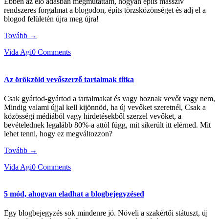
Ebben az élő adásban megmutattam, hogyan építs masszív
rendszeres forgalmat a blogodon, építs törzsközönséget és adj el a
blogod felületén újra meg újra!
Tovább →
Vida Agi
0 Comments
Az örökzöld vevőszerző tartalmak titka
Csak gyártod-gyártod a tartalmakat és vagy hoznak vevőt vagy nem,
Mindig valami újjal kell kijönnöd, ha új vevőket szeretnél, Csak a
közösségi médiából vagy hirdetésekből szerzel vevőket, a
bevételednek legalább 80%-a attól függ, mit sikerült itt elérned. Mit
lehet tenni, hogy ez megváltozzon?
Tovább →
Vida Agi
0 Comments
5 mód, ahogyan eladhat a blogbejegyzésed
Egy blogbejegyzés sok mindenre jó. Növeli a szakértői státuszt, új