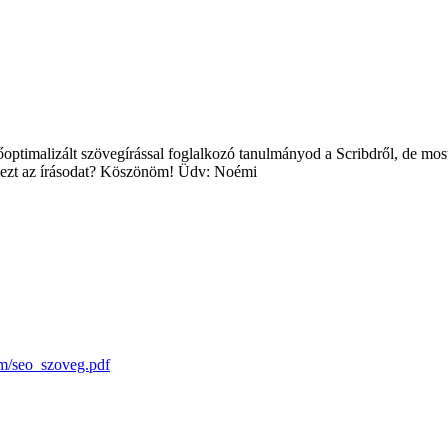
őoptimalizált szövegírással foglalkozó tanulmányod a Scribdről, de mos
n ezt az írásodat? Köszönöm! Üdv: Noémi
m/seo_szoveg.pdf