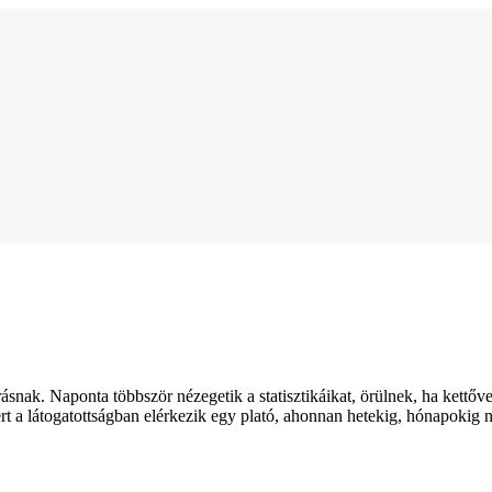
rásnak. Naponta többször nézegetik a statisztikáikat, örülnek, ha kettő
 a látogatottságban elérkezik egy plató, ahonnan hetekig, hónapokig ni