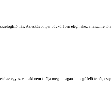
zefoglaló írás. Az esküvői ipar bűvkörében elég nehéz a felszínre törn
vétel az egyes, van aki nem találja meg a magának megfelelő témát, c