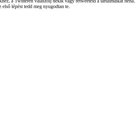
khez, a Twitteren válaszolj nekik vagy retweeteld a tartalmaikat néha.
 első lépést tedd meg nyugodtan te.