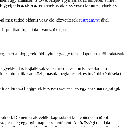
hanem úgy általában is továbbadják egymásnak az emberek a hírét.
Figyelj oda azokra az emberekre, akik szívesen kommentelnek az
-al meg tudod oldani) vagy élő közvetítések (
ustream.tv
) által.
z 1. pontban foglaltakra van szükséged.
g, mert a bloggerek többnyire egy-egy téma alapos ismerői, rálátásuk
, egyébként is foglalkozik vele a média és ami kapcsolódik a
 szinte automatikusan közli, mások megkeresnek és további kérdéseket
ortnak tartozó bloggerek közösen szerveznek egy szakmai napot (pl.
ápolnod. De nem csak velük: kapcsolatot kell építened a többi
sra, esetleg egy nyílt napra szakértőként. A közösségi oldalakon