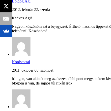
Boldog Ági
2012. február 22. szerda
Kedves Ági!
Nagyon köszönöm ezt a bejegyzést. Érthető, hasznos tippeket öss
felépíteni! Köszönöm!
Nordsmetal
2011. október 08. szombat
hát igen, van akinek meg az összes többi pont megy, nekem ki
blogom is van, de sajnos túl ritkán írok