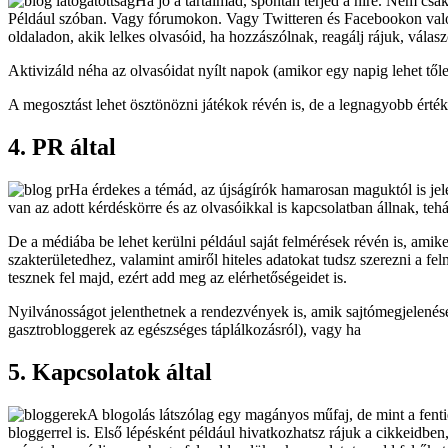
Ha jó a tartalmad, spontán terjed a híre. Nem cs
Például szóban. Vagy fórumokon. Vagy Twitteren és Facebookon való 
oldaladon, akik lelkes olvasóid, ha hozzászólnak, reagálj rájuk, válasz
Aktivizáld néha az olvasóidat nyílt napok (amikor egy napig lehet tő
A megosztást lehet ösztönözni játékok révén is, de a legnagyobb érték
4. PR által
Ha érdekes a témád, az újságírók hamarosan maguktól is jel
van az adott kérdéskörre és az olvasóikkal is kapcsolatban állnak, tehá
De a médiába be lehet kerülni például saját felmérések révén is, amik
szakterületedhez, valamint amiről hiteles adatokat tudsz szerezni a f
tesznek fel majd, ezért add meg az elérhetőségeidet is.
Nyilvánosságot jelenthetnek a rendezvények is, amik sajtómegjelenés
gasztrobloggerek az egészséges táplálkozásról), vagy ha
5. Kapcsolatok által
A blogolás látszólag egy magányos műfaj, de mint a fentie
bloggerrel is. Első lépésként például hivatkozhatsz rájuk a cikkeidbe