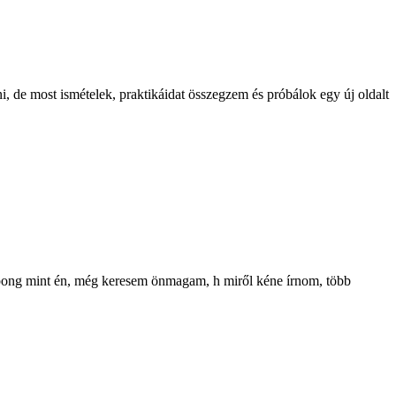
i, de most ismételek, praktikáidat összegzem és próbálok egy új oldalt
sapong mint én, még keresem önmagam, h miről kéne írnom, több