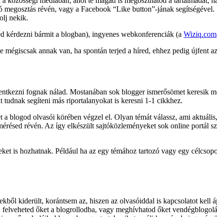
ak a közösségi médiában, ahol te magad is megoszthatod a tartalmadat, 
megosztás révén, vagy a Facebook “Like button”-jának segítségével. 
olj nekik.
led kérdezni bármit a blogban), ingyenes webkonferenciák (a
Wiziq.com
e mégiscsak annak van, ha spontán terjed a híred, ehhez pedig újfent a
entkezni fognak nálad. Mostanában sok blogger ismerősömet keresik me
t tudnak segíteni más riportalanyokat is keresni 1-1 cikkhez.
et a blogod olvasói körében végzel el. Olyan témát válassz, ami aktuális
elmérésed révén. Az így elkészült sajtóközleményeket sok online portál
eket is hozhatnak. Például ha az egy témához tartozó vagy egy célcsop
kből kiderült, korántsem az, hiszen az olvasóiddal is kapcsolatot kell 
n, felveheted őket a blogrollodba, vagy meghívhatod őket vendégblogolá