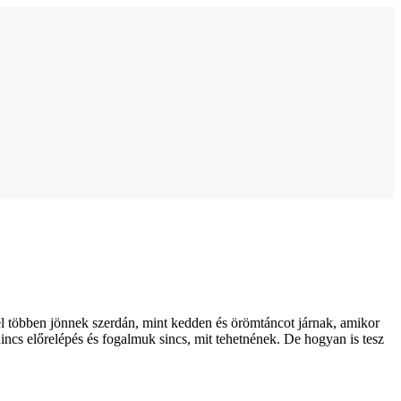
vel többen jönnek szerdán, mint kedden és örömtáncot járnak, amikor
ncs előrelépés és fogalmuk sincs, mit tehetnének. De hogyan is tesz