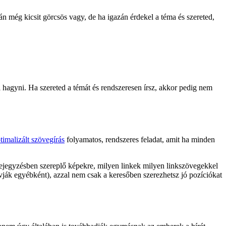
án még kicsit görcsös vagy, de ha igazán érdekel a téma és szereted,
i hagyni. Ha szereted a témát és rendszeresen írsz, akkor pedig nem
timalizált szövegírás
folyamatos, rendszeres feladat, amit ha minden
a bejegyzésben szereplő képekre, milyen linkek milyen linkszövegekkel
vják egyébként), azzal nem csak a keresőben szerezhetsz jó pozíciókat