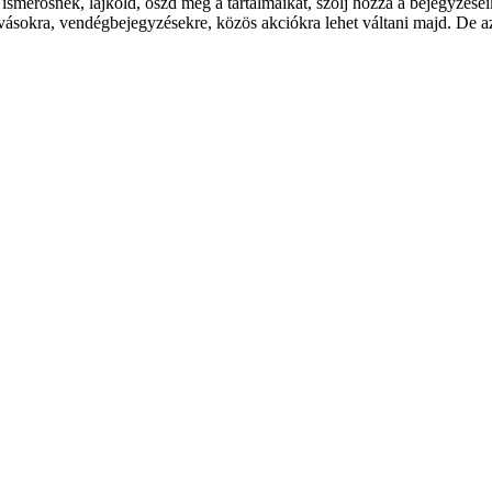
ismerősnek, lájkold, oszd meg a tartalmaikat, szólj hozzá a bejegyzései
vásokra, vendégbejegyzésekre, közös akciókra lehet váltani majd. De az