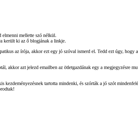
 elmenni mellette szó nélkül.
 került ki az ő blogjának a linkje.
tikus az írója, akkor ezt egy jó szóval ismerd el. Tedd ezt úgy, hogy a j
tál, akkor azt jelezd emailben az ötletgazdának egy a megjegyzésre muta
kis kezdeményezésnek tartotta mindenki, és szórták a jó szót mindenfel
orodtak!