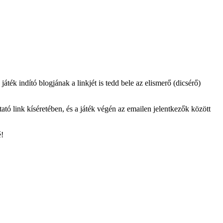
áték indító blogjának a linkjét is tedd bele az elismerő (dicsérő)
tó link kíséretében, és a játék végén az emailen jelentkezők között
é!