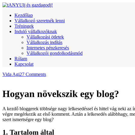
Kezdőlap
Vállalkozó szeretnék lenni
Tréningek
Induló vállalkozóknak
Vállalkozási ötletek
Vállalkozás indítás
Internetes pénzkeresés
Vállalkozói gondolkodásmód
Rólam
Kapcsolat
Vida Agi
27 Comments
Hogyan növekszik egy blog?
A kezdő bloggerek többsége nagy lelkesedéssel és hittel vág neki az í
végre megérkezik az első komment. Aztán a lelkesedés alábbhagy, mert
szert ismertségre egy blog?
1. Tartalom által