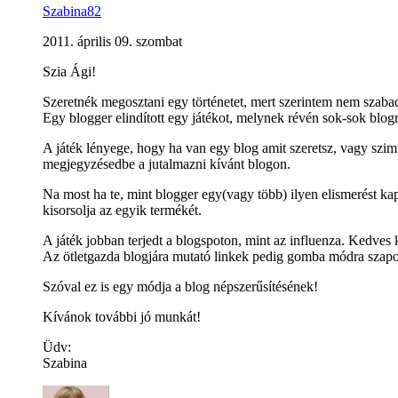
Szabina82
2011. április 09. szombat
Szia Ági!
Szeretnék megosztani egy történetet, mert szerintem nem szabad
Egy blogger elindított egy játékot, melynek révén sok-sok blogra
A játék lényege, hogy ha van egy blog amit szeretsz, vagy szimpa
megjegyzésedbe a jutalmazni kívánt blogon.
Na most ha te, mint blogger egy(vagy több) ilyen elismerést kap
kisorsolja az egyik termékét.
A játék jobban terjedt a blogspoton, mint az influenza. Kedves 
Az ötletgazda blogjára mutató linkek pedig gomba módra szap
Szóval ez is egy módja a blog népszerűsítésének!
Kívánok további jó munkát!
Üdv:
Szabina