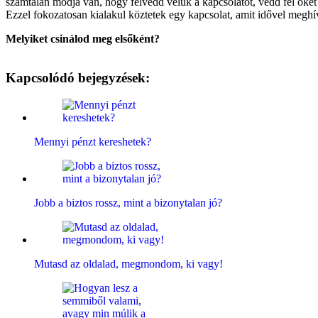
számtalan módja van, hogy felvedd velük a kapcsolatot, vedd fel őket 
Ezzel fokozatosan kialakul köztetek egy kapcsolat, amit idővel meghí
Melyiket csinálod meg elsőként?
Kapcsolódó bejegyzések:
Mennyi pénzt kereshetek?
Jobb a biztos rossz, mint a bizonytalan jó?
Mutasd az oldalad, megmondom, ki vagy!