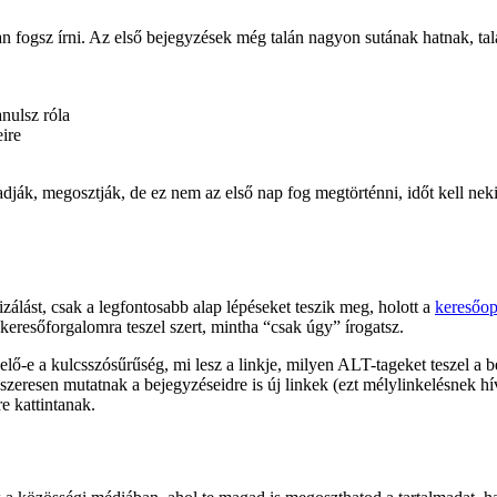
an fogsz írni. Az első bejegyzések még talán nagyon sutának hatnak, tal
nulsz róla
ire
adják, megosztják, de ez nem az első nap fog megtörténni, időt kell nek
álást, csak a legfontosabb alap lépéseket teszik meg, holott a
keresőop
eresőforgalomra teszel szert, mintha “csak úgy” írogatsz.
lelő-e a kulcsszósűrűség, mi lesz a linkje, milyen ALT-tageket teszel 
szeresen mutatnak a bejegyzéseidre is új linkek (ezt mélylinkelésnek hí
e kattintanak.