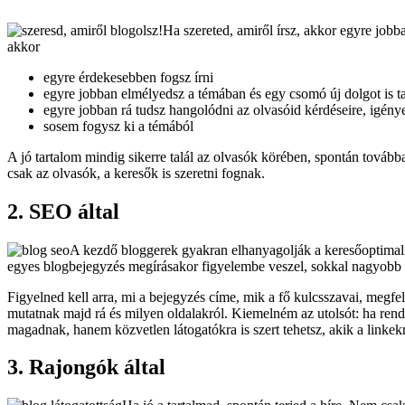
Ha szereted, amiről írsz, akkor egyre jobb
akkor
egyre érdekesebben fogsz írni
egyre jobban elmélyedsz a témában és egy csomó új dolgot is ta
egyre jobban rá tudsz hangolódni az olvasóid kérdéseire, igénye
sosem fogysz ki a témából
A jó tartalom mindig sikerre talál az olvasók körében, spontán tovább
csak az olvasók, a keresők is szeretni fognak.
2. SEO által
A kezdő bloggerek gyakran elhanyagolják a keresőoptimaliz
egyes blogbejegyzés megírásakor figyelembe veszel, sokkal nagyobb k
Figyelned kell arra, mi a bejegyzés címe, mik a fő kulcsszavai, megfe
mutatnak majd rá és milyen oldalakról. Kiemelném az utolsót: ha rend
magadnak, hanem közvetlen látogatókra is szert tehetsz, akik a linkekr
3. Rajongók által