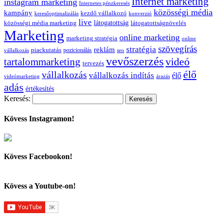
Internet marketing
instagram marketing
Internetes pénzkeresés
közösségi média
kampány
kezdő vállalkozó
keresőoptimalizálás
konverzió
live
látogatottság
közösségi média marketing
látogatottságnövelés
Marketing
online marketing
marketing stratégia
online
szövegírás
stratégia
reklám
piackutatás
pozicionálás
vállalkozás
seo
vevőszerzés
videó
tartalommarketing
tervezés
élő
vállalkozás
vállalkozás indítás
élő
videómarketing
árazás
adás
értékesítés
Keresés:
Kövess Instagramon!
Kövess Facebookon!
Kövess a Youtube-on!