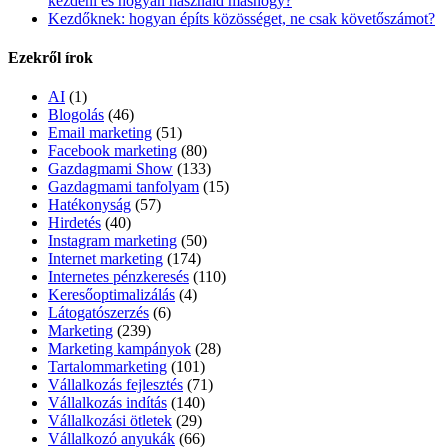
kezdeni és hogyan használd máshogy?
Kezdőknek: hogyan építs közösséget, ne csak követőszámot?
Ezekről írok
AI
(1)
Blogolás
(46)
Email marketing
(51)
Facebook marketing
(80)
Gazdagmami Show
(133)
Gazdagmami tanfolyam
(15)
Hatékonyság
(57)
Hirdetés
(40)
Instagram marketing
(50)
Internet marketing
(174)
Internetes pénzkeresés
(110)
Keresőoptimalizálás
(4)
Látogatószerzés
(6)
Marketing
(239)
Marketing kampányok
(28)
Tartalommarketing
(101)
Vállalkozás fejlesztés
(71)
Vállalkozás indítás
(140)
Vállalkozási ötletek
(29)
Vállalkozó anyukák
(66)