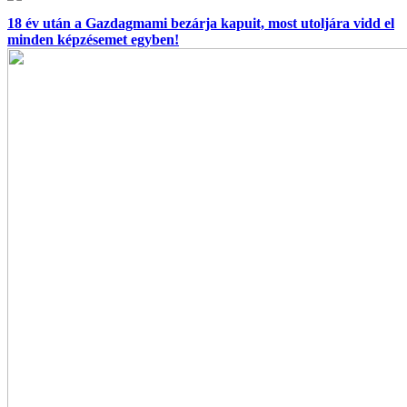
18 év után a Gazdagmami bezárja kapuit, most utoljára vidd el
minden képzésemet egyben!