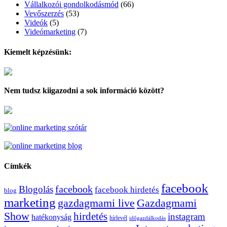
Vállalkozói gondolkodásmód
(66)
Vevőszerzés
(53)
Videók
(5)
Videómarketing
(7)
Kiemelt képzésünk:
Nem tudsz kiigazodni a sok információ között?
Címkék
facebook
facebook
Blogolás
facebook hirdetés
blog
marketing
Gazdagmami
gazdagmami live
Show
hirdetés
instagram
hatékonyság
hírlevél
időgazdálkodás