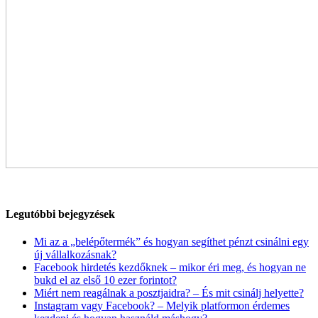
Legutóbbi bejegyzések
Mi az a „belépőtermék” és hogyan segíthet pénzt csinálni egy
új vállalkozásnak?
Facebook hirdetés kezdőknek – mikor éri meg, és hogyan ne
bukd el az első 10 ezer forintot?
Miért nem reagálnak a posztjaidra? – És mit csinálj helyette?
Instagram vagy Facebook? – Melyik platformon érdemes