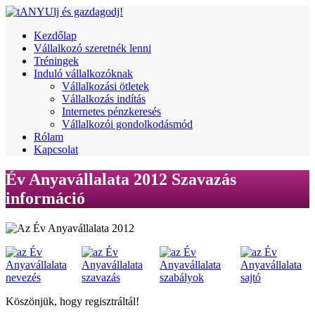
Kezdőlap
Vállalkozó szeretnék lenni
Tréningek
Induló vállalkozóknak
Vállalkozási ötletek
Vállalkozás indítás
Internetes pénzkeresés
Vállalkozói gondolkodásmód
Rólam
Kapcsolat
Év Anyavállalata 2012 Szavazás
információ
Köszönjük, hogy regisztráltál!