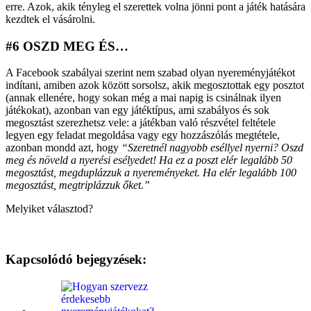
erre. Azok, akik tényleg el szerettek volna jönni pont a játék hatására
kezdtek el vásárolni.
#6 OSZD MEG ÉS…
A Facebook szabályai szerint nem szabad olyan nyereményjátékot
indítani, amiben azok között sorsolsz, akik megosztottak egy posztot
(annak ellenére, hogy sokan még a mai napig is csinálnak ilyen
játékokat), azonban van egy játéktípus, ami szabályos és sok
megosztást szerezhetsz vele: a játékban való részvétel feltétele
legyen egy feladat megoldása vagy egy hozzászólás megtétele,
azonban mondd azt, hogy
“Szeretnél nagyobb eséllyel nyerni? Oszd
meg és növeld a nyerési esélyedet! Ha ez a poszt elér legalább 50
megosztást, megduplázzuk a nyereményeket. Ha elér legalább 100
megosztást, megtriplázzuk őket.”
Melyiket választod?
Kapcsolódó bejegyzések: