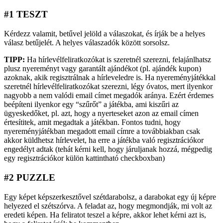
#1 TESZT
Kérdezz valamit, betűvel jelöld a válaszokat, és írják be a helyes
válasz betűjelét. A helyes válaszadók között sorsolsz.
TIPP:
Ha hírlevélfeliratkozókat is szeretnél szerezni, felajánlhatsz
plusz nyereményt vagy garantált ajándékot (pl. ajándék kupon)
azoknak, akik regisztrálnak a hírleveledre is. Ha nyereményjátékkal
szeretnél hírlevélfeliratkozókat szerezni, légy óvatos, mert ilyenkor
nagyobb a nem valódi email címet megadók aránya. Ezért érdemes
beépíteni ilyenkor egy “szűrőt” a játékba, ami kiszűri az
ügyeskedőket, pl. azt, hogy a nyerteseket azon az email címen
értesítitek, amit megadtak a játékban. Fontos tudni, hogy
nyereményjátékban megadott email címre a továbbiakban csak
akkor küldhetsz hírlevelet, ha erre a játékba való regisztrációkor
engedélyt adtak (tehát kérni kell, hogy járuljanak hozzá, mégpedig
egy regisztrációkor külön kattintható checkboxban)
#2 PUZZLE
Egy képet képszerkesztővel szétdarabolsz, a darabokat egy új képre
helyezed el szétszórva. A feladat az, hogy megmondják, mi volt az
eredeti képen. Ha feliratot teszel a képre, akkor lehet kérni azt is,