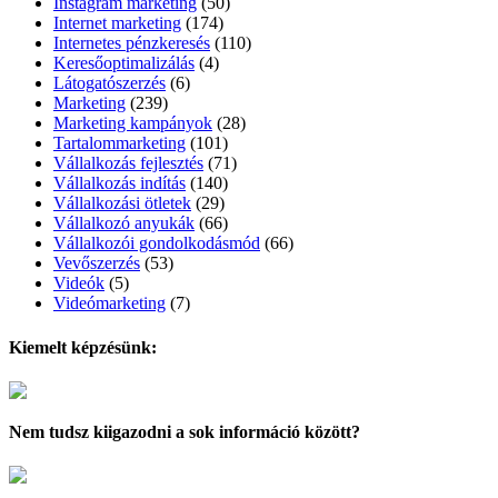
Instagram marketing
(50)
Internet marketing
(174)
Internetes pénzkeresés
(110)
Keresőoptimalizálás
(4)
Látogatószerzés
(6)
Marketing
(239)
Marketing kampányok
(28)
Tartalommarketing
(101)
Vállalkozás fejlesztés
(71)
Vállalkozás indítás
(140)
Vállalkozási ötletek
(29)
Vállalkozó anyukák
(66)
Vállalkozói gondolkodásmód
(66)
Vevőszerzés
(53)
Videók
(5)
Videómarketing
(7)
Kiemelt képzésünk:
Nem tudsz kiigazodni a sok információ között?