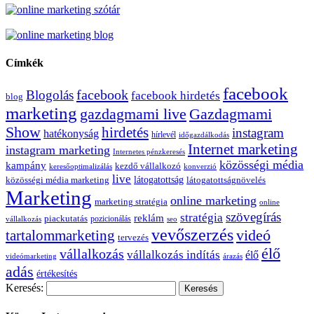
Címkék
facebook
facebook
Blogolás
facebook hirdetés
blog
marketing
Gazdagmami
gazdagmami live
Show
hirdetés
instagram
hatékonyság
hírlevél
időgazdálkodás
Internet marketing
instagram marketing
Internetes pénzkeresés
közösségi média
kampány
kezdő vállalkozó
keresőoptimalizálás
konverzió
live
látogatottság
közösségi média marketing
látogatottságnövelés
Marketing
online marketing
marketing stratégia
online
szövegírás
stratégia
reklám
piackutatás
pozicionálás
vállalkozás
seo
vevőszerzés
videó
tartalommarketing
tervezés
élő
vállalkozás
vállalkozás indítás
élő
videómarketing
árazás
adás
értékesítés
Keresés: