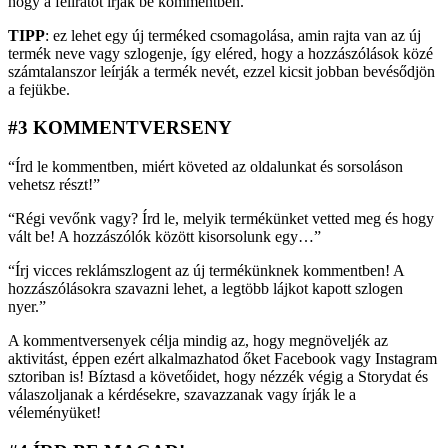
hogy a feliratot írják be kommentben.
TIPP
: ez lehet egy új terméked csomagolása, amin rajta van az új
termék neve vagy szlogenje, így eléred, hogy a hozzászólások közé
számtalanszor leírják a termék nevét, ezzel kicsit jobban bevésődjön
a fejükbe.
#3 KOMMENTVERSENY
“Írd le kommentben, miért követed az oldalunkat és sorsoláson
vehetsz részt!”
“Régi vevőnk vagy? Írd le, melyik termékünket vetted meg és hogy
vált be! A hozzászólók között kisorsolunk egy…”
“Írj vicces reklámszlogent az új termékünknek kommentben! A
hozzászólásokra szavazni lehet, a legtöbb lájkot kapott szlogen
nyer.”
A kommentversenyek célja mindig az, hogy megnöveljék az
aktivitást, éppen ezért alkalmazhatod őket Facebook vagy Instagram
sztoriban is! Bíztasd a követőidet, hogy nézzék végig a Storydat és
válaszoljanak a kérdésekre, szavazzanak vagy írják le a
véleményüket!