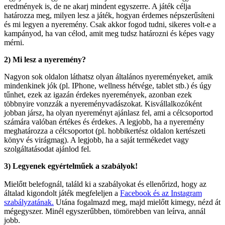
eredmények is, de ne akarj mindent egyszerre. A játék célja
határozza meg, milyen lesz a játék, hogyan érdemes népszerűsíteni
és mi legyen a nyeremény. Csak akkor fogod tudni, sikeres volt-e a
kampányod, ha van célod, amit meg tudsz határozni és képes vagy
mérni.
2) Mi lesz a nyeremény?
Nagyon sok oldalon láthatsz olyan általános nyereményeket, amik
mindenkinek jók (pl. IPhone, wellness hétvége, tablet stb.) és úgy
tűnhet, ezek az igazán érdekes nyeremények, azonban ezek
többnyire vonzzák a nyereményvadászokat. Kisvállalkozóként
jobban jársz, ha olyan nyereményt ajánlasz fel, ami a célcsoportod
számára valóban értékes és érdekes. A legjobb, ha a nyeremény
meghatározza a célcsoportot (pl. hobbikertész oldalon kertészeti
könyv és virágmag). A legjobb, ha a saját termékedet vagy
szolgáltatásodat ajánlod fel.
3) Legyenek egyértelműek a szabályok!
Mielőtt belefognál, találd ki a szabályokat és ellenőrizd, hogy az
általad kigondolt játék megfeleljen a
Facebook és az Instagram
szabályzatának.
Utána fogalmazd meg, majd mielőtt kimegy, nézd át
mégegyszer. Minél egyszerűbben, tömörebben van leírva, annál
jobb.