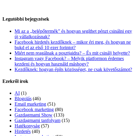
Legutóbbi bejegyzések
Mi az a „belépőtermék” és hogyan segíthet pénzt csinálni egy
új vállalkozásnak?
Facebook hirdetés kezdőknek – mikor éri meg, és hogyan ne
bukd el az első 10 ezer forintot?
Miért nem reagálnak a posztjaidra? – És mit csinálj helyette?
Instagram vagy Facebook? – Melyik platformon érdemes
kezdeni és hogyan használd máshogy?
Kezdőknek: hogyan építs közösséget, ne csak követőszámot?
Ezekről írok
AI
(1)
Blogolás
(46)
Email marketing
(51)
Facebook marketing
(80)
Gazdagmami Show
(133)
Gazdagmami tanfolyam
(15)
Hatékonyság
(57)
Hirdetés
(40)