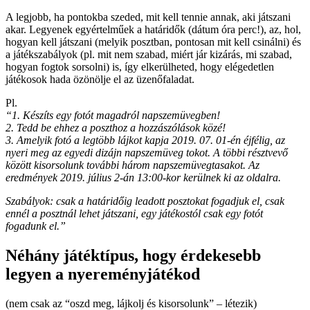
A legjobb, ha pontokba szeded, mit kell tennie annak, aki játszani
akar. Legyenek egyértelműek a határidők (dátum óra perc!), az, hol,
hogyan kell játszani (melyik posztban, pontosan mit kell csinálni) és
a játékszabályok (pl. mit nem szabad, miért jár kizárás, mi szabad,
hogyan fogtok sorsolni) is, így elkerülheted, hogy elégedetlen
játékosok hada özönölje el az üzenőfaladat.
Pl.
“1. Készíts egy fotót magadról napszemüvegben!
2. Tedd be ehhez a poszthoz a hozzászólások közé!
3. Amelyik fotó a legtöbb lájkot kapja 2019. 07. 01-én éjfélig, az
nyeri meg az egyedi dizájn napszemüveg tokot. A többi résztvevő
között kisorsolunk további három napszemüvegtasakot. Az
eredmények 2019. július 2-án 13:00-kor kerülnek ki az oldalra.
Szabályok: csak a határidőig leadott posztokat fogadjuk el, csak
ennél a posztnál lehet játszani, egy játékostól csak egy fotót
fogadunk el.”
Néhány játéktípus, hogy érdekesebb
legyen a nyereményjátékod
(nem csak az “oszd meg, lájkolj és kisorsolunk” – létezik)