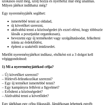
szokásos oszd meg, szólj hozzá és nyerhetsz már elég unalmas.
Milyen játékot indíthatsz még?
Egy nyereményjáték segíthet:
ismertebbé tenni az oldalad,
új követőket szerezni,
aktívabbá tenni a közösségedet (és ezzel elérni, hogy többször
lássák a posztjaidat organikusan),
bevezetni egy új termékedet vagy szolgáltatásodat, felkelteni
iránta az érdeklődést,
építeni a szakértői imidzsedet.
Mielőtt nyereményjátékot indítasz, elsőként ezt a 3 dolgot kell
végiggondolnod:
1) Mi a nyereményjátékod célja?
– Új követőket szerezni?
– Hírlevél-feliratkozókat szerezni?
– Egy új terméket ismertebbé tenni?
– Egy kampányra felhívni a figyelmet?
– Erősíteni a közösségedet?
– Aktívabbá tenni a követőidet?
Egy játékban egy célra fókuszálj. Járulékosan lehetnek egyéb