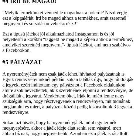
#4 ÍRD BE MAGAD!
“Melyik termékünket vennéd le magadnak a polcról? Nézd végig
ezt a képgalériát, írd be magad ahhoz a termékhez, amit szeretnél
megnyerni és sorsoláson vehetsz részt!”
Ezt a típusú játékot jól alkalmazhatod Instagramon is és jól
helyettesíti a korábbi “taggeld be magad a képen ahhoz a termékhez,
amelyiket szeretnéd megnyerni”- típusú játékot, ami nem szabályos
a Facebookon.
#5 PÁLYÁZAT
A nyereményjáték nem csak játék lehet, hívhatod pályázatnak is.
Egyik rendezvényünknél például sokan találták úgy, hogy túl drágák
a jegyek, ezért indítottam egy pályázatot a Facebook oldalunkon,
amire azok nevezhettek, akik szeretnének eljönni a rendezvényre, de
drágállják a jegyárat. Megkértem őket, írják le, miért lenne nagy
szükségük arra, hogy résztvegyenek a rendezvényen, mit tudnának
megtanulni és miért, a pályázók között pedig kisorsoltunk 3 jegyet a
rendezvényre.
Sokan azt hiszik, hogy ha nyereményjáték indul egy termék
megnyerésére, akkor a játék ideje alatt senki sem vásárol, mert
abban bíznak, hogy megnyerhetik. Azonban ez a játék is rácálfolt