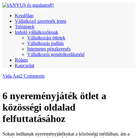
Kezdőlap
Vállalkozó szeretnék lenni
Tréningek
Induló vállalkozóknak
Vállalkozási ötletek
Vállalkozás indítás
Internetes pénzkeresés
Vállalkozói gondolkodásmód
Rólam
Kapcsolat
Vida Agi
2 Comments
6 nyereményjáték ötlet a
közösségi oldalad
felfuttatásához
Sokan indítanak nyereményjátékokat a közösségi médiában, ám a