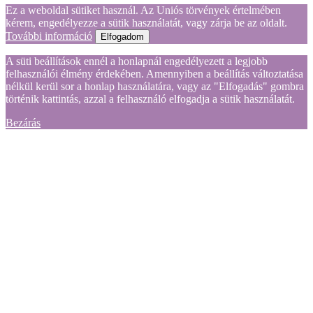
Ez a weboldal sütiket használ. Az Uniós törvények értelmében
kérem, engedélyezze a sütik használatát, vagy zárja be az oldalt.
További információ
Elfogadom
A süti beállítások ennél a honlapnál engedélyezett a legjobb
felhasználói élmény érdekében. Amennyiben a beállítás változtatása
nélkül kerül sor a honlap használatára, vagy az "Elfogadás" gombra
történik kattintás, azzal a felhasználó elfogadja a sütik használatát.
Bezárás