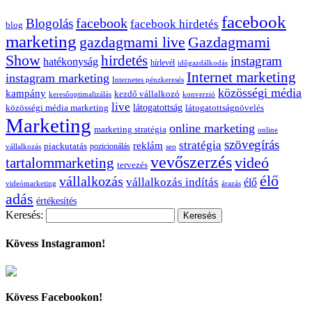
facebook
facebook
Blogolás
facebook hirdetés
blog
marketing
Gazdagmami
gazdagmami live
Show
hirdetés
instagram
hatékonyság
hírlevél
időgazdálkodás
Internet marketing
instagram marketing
Internetes pénzkeresés
közösségi média
kampány
kezdő vállalkozó
keresőoptimalizálás
konverzió
live
látogatottság
közösségi média marketing
látogatottságnövelés
Marketing
online marketing
marketing stratégia
online
szövegírás
stratégia
reklám
piackutatás
pozicionálás
vállalkozás
seo
vevőszerzés
videó
tartalommarketing
tervezés
élő
vállalkozás
vállalkozás indítás
élő
videómarketing
árazás
adás
értékesítés
Keresés:
Kövess Instagramon!
Kövess Facebookon!