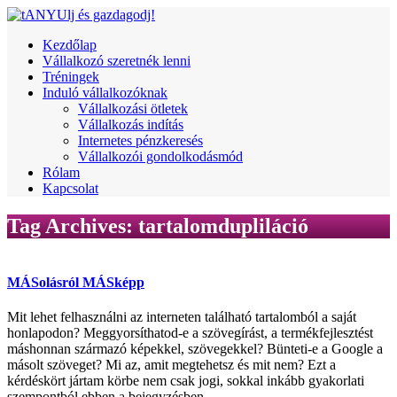
Kezdőlap
Vállalkozó szeretnék lenni
Tréningek
Induló vállalkozóknak
Vállalkozási ötletek
Vállalkozás indítás
Internetes pénzkeresés
Vállalkozói gondolkodásmód
Rólam
Kapcsolat
Tag Archives:
tartalomdupliláció
MÁSolásról MÁSképp
Mit lehet felhasználni az interneten található tartalomból a saját
honlapodon? Meggyorsíthatod-e a szövegírást, a termékfejlesztést
máshonnan származó képekkel, szövegekkel? Bünteti-e a Google a
másolt szöveget? Mi az, amit megtehetsz és mit nem? Ezt a
kérdéskört jártam körbe nem csak jogi, sokkal inkább gyakorlati
szempontból ebben a bejegyzésben.