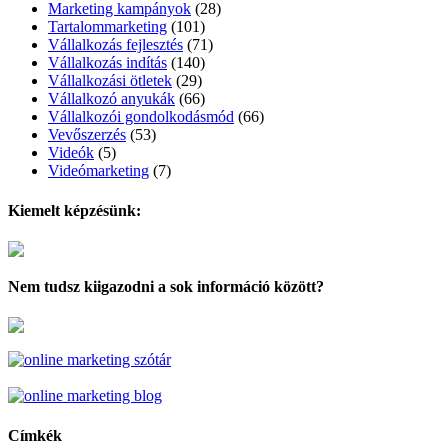
Marketing kampányok
(28)
Tartalommarketing
(101)
Vállalkozás fejlesztés
(71)
Vállalkozás indítás
(140)
Vállalkozási ötletek
(29)
Vállalkozó anyukák
(66)
Vállalkozói gondolkodásmód
(66)
Vevőszerzés
(53)
Videók
(5)
Videómarketing
(7)
Kiemelt képzésünk:
Nem tudsz kiigazodni a sok információ között?
Címkék