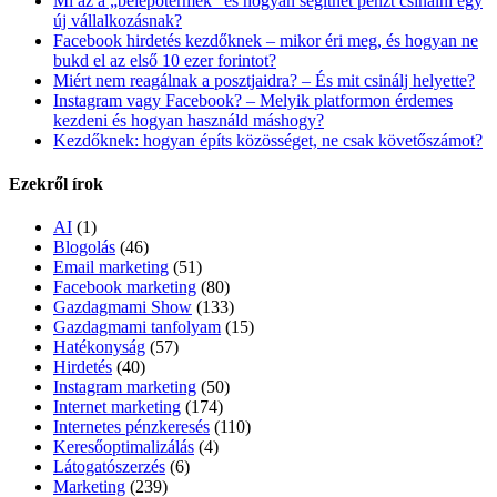
Mi az a „belépőtermék” és hogyan segíthet pénzt csinálni egy
új vállalkozásnak?
Facebook hirdetés kezdőknek – mikor éri meg, és hogyan ne
bukd el az első 10 ezer forintot?
Miért nem reagálnak a posztjaidra? – És mit csinálj helyette?
Instagram vagy Facebook? – Melyik platformon érdemes
kezdeni és hogyan használd máshogy?
Kezdőknek: hogyan építs közösséget, ne csak követőszámot?
Ezekről írok
AI
(1)
Blogolás
(46)
Email marketing
(51)
Facebook marketing
(80)
Gazdagmami Show
(133)
Gazdagmami tanfolyam
(15)
Hatékonyság
(57)
Hirdetés
(40)
Instagram marketing
(50)
Internet marketing
(174)
Internetes pénzkeresés
(110)
Keresőoptimalizálás
(4)
Látogatószerzés
(6)
Marketing
(239)