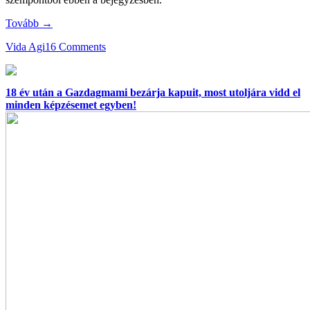
Tovább →
Vida Agi
16 Comments
18 év után a Gazdagmami bezárja kapuit, most utoljára vidd el
minden képzésemet egyben!