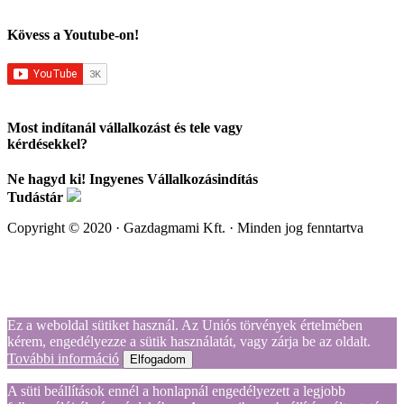
Kövess a Youtube-on!
Most indítanál vállalkozást és tele vagy
kérdésekkel?
Ne hagyd ki! Ingyenes Vállalkozásindítás
Tudástár
Copyright © 2020 · Gazdagmami Kft. · Minden jog fenntartva
Ez a weboldal sütiket használ. Az Uniós törvények értelmében
kérem, engedélyezze a sütik használatát, vagy zárja be az oldalt.
További információ
Elfogadom
A süti beállítások ennél a honlapnál engedélyezett a legjobb