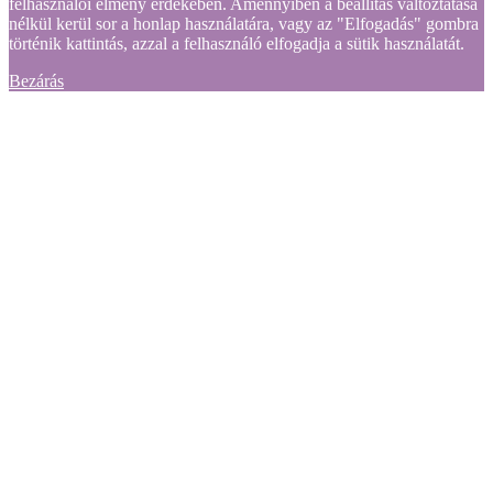
felhasználói élmény érdekében. Amennyiben a beállítás változtatása
nélkül kerül sor a honlap használatára, vagy az "Elfogadás" gombra
történik kattintás, azzal a felhasználó elfogadja a sütik használatát.
Bezárás