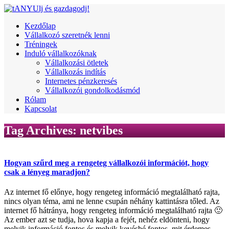
Kezdőlap
Vállalkozó szeretnék lenni
Tréningek
Induló vállalkozóknak
Vállalkozási ötletek
Vállalkozás indítás
Internetes pénzkeresés
Vállalkozói gondolkodásmód
Rólam
Kapcsolat
Tag Archives:
netvibes
Hogyan szűrd meg a rengeteg vállalkozói információt, hogy
csak a lényeg maradjon?
Az internet fő előnye, hogy rengeteg információ megtalálható rajta,
nincs olyan téma, ami ne lenne csupán néhány kattintásra tőled. Az
internet fő hátránya, hogy rengeteg információ megtalálható rajta 🙂
Az ember azt se tudja, hova kapja a fejét, nehéz eldönteni, hogy
melyik információ fontos és melyik kevésbé fontos, mit érdemes