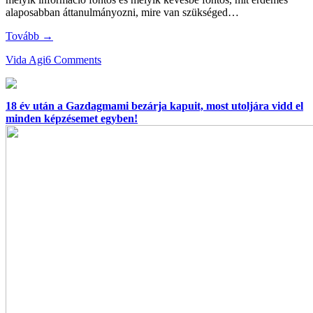
alaposabban áttanulmányozni, mire van szükséged…
Tovább →
Vida Agi
6 Comments
18 év után a Gazdagmami bezárja kapuit, most utoljára vidd el
minden képzésemet egyben!