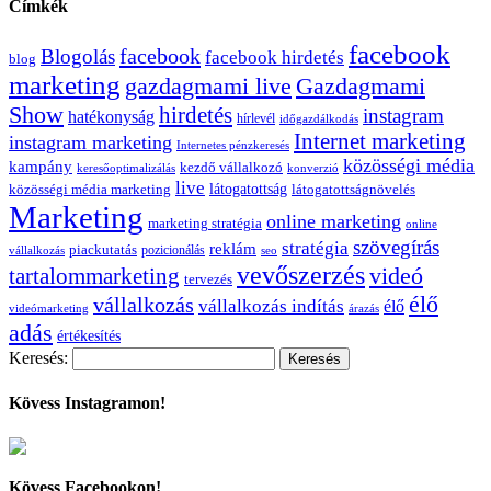
Címkék
facebook
facebook
Blogolás
facebook hirdetés
blog
marketing
Gazdagmami
gazdagmami live
Show
hirdetés
instagram
hatékonyság
hírlevél
időgazdálkodás
Internet marketing
instagram marketing
Internetes pénzkeresés
közösségi média
kampány
kezdő vállalkozó
keresőoptimalizálás
konverzió
live
látogatottság
közösségi média marketing
látogatottságnövelés
Marketing
online marketing
marketing stratégia
online
szövegírás
stratégia
reklám
piackutatás
pozicionálás
vállalkozás
seo
vevőszerzés
videó
tartalommarketing
tervezés
élő
vállalkozás
vállalkozás indítás
élő
videómarketing
árazás
adás
értékesítés
Keresés:
Kövess Instagramon!
Kövess Facebookon!