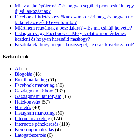
Mi az a „belépőtermék” és hogyan segíthet pénzt csinálni egy
új vállalkozásnak?
Facebook hirdetés kezdőknek – mikor éri meg, és hogyan ne
bukd el az első 10 ezer forintot?
Miért nem reagálnak a posztjaidra? – És mit csinálj helyette?
Instagram vagy Facebook? – Melyik platformon érdemes
kezdeni és hogyan használd máshogy?
Kezdőknek: hogyan építs közösséget, ne csak követőszámot?
Ezekről írok
AI
(1)
Blogolás
(46)
Email marketing
(51)
Facebook marketing
(80)
Gazdagmami Show
(133)
Gazdagmami tanfolyam
(15)
Hatékonyság
(57)
Hirdetés
(40)
Instagram marketing
(50)
Internet marketing
(174)
Internetes pénzkeresés
(110)
Keresőoptimalizálás
(4)
Látogatószerzés
(6)