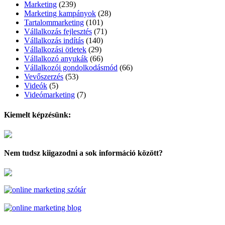
Marketing
(239)
Marketing kampányok
(28)
Tartalommarketing
(101)
Vállalkozás fejlesztés
(71)
Vállalkozás indítás
(140)
Vállalkozási ötletek
(29)
Vállalkozó anyukák
(66)
Vállalkozói gondolkodásmód
(66)
Vevőszerzés
(53)
Videók
(5)
Videómarketing
(7)
Kiemelt képzésünk:
Nem tudsz kiigazodni a sok információ között?