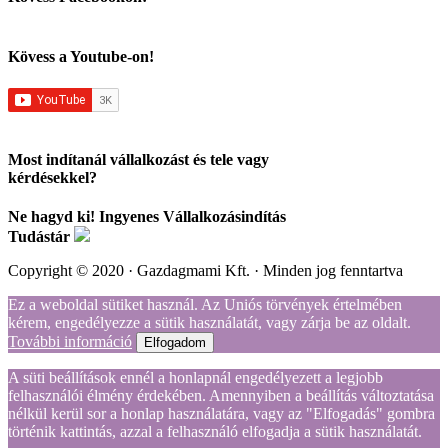
Kövess a Youtube-on!
Most indítanál vállalkozást és tele vagy
kérdésekkel?
Ne hagyd ki! Ingyenes Vállalkozásindítás
Tudástár
Copyright © 2020 · Gazdagmami Kft. · Minden jog fenntartva
Ez a weboldal sütiket használ. Az Uniós törvények értelmében
kérem, engedélyezze a sütik használatát, vagy zárja be az oldalt.
További információ
Elfogadom
A süti beállítások ennél a honlapnál engedélyezett a legjobb
felhasználói élmény érdekében. Amennyiben a beállítás változtatása
nélkül kerül sor a honlap használatára, vagy az "Elfogadás" gombra
történik kattintás, azzal a felhasználó elfogadja a sütik használatát.