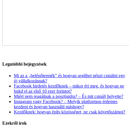
Legutóbbi bejegyzések
Mi az a „belépőtermék” és hogyan segíthet pénzt csinálni egy
új vállalkozásnak?
Facebook hirdetés kezdőknek – mikor éri meg, és hogyan ne
bukd el az első 10 ezer forintot?
Miért nem reagálnak a posztjaidra? – És mit csinálj helyette?
Instagram vagy Facebook? – Melyik platformon érdemes
kezdeni és hogyan használd máshogy?
Kezdőknek: hogyan építs közösséget, ne csak követőszámot?
Ezekről írok