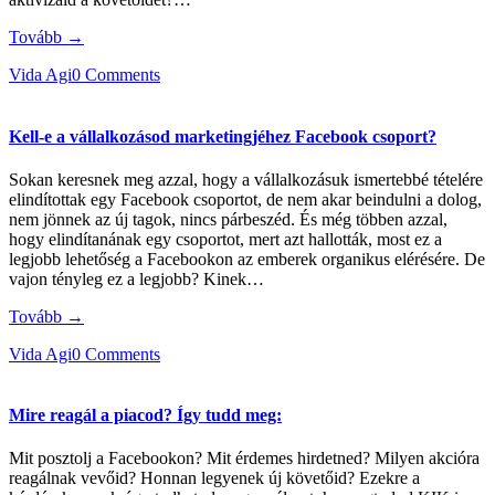
Tovább →
Vida Agi
0 Comments
Kell-e a vállalkozásod marketingjéhez Facebook csoport?
Sokan keresnek meg azzal, hogy a vállalkozásuk ismertebbé tételére
elindítottak egy Facebook csoportot, de nem akar beindulni a dolog,
nem jönnek az új tagok, nincs párbeszéd. És még többen azzal,
hogy elindítanának egy csoportot, mert azt hallották, most ez a
legjobb lehetőség a Facebookon az emberek organikus elérésére. De
vajon tényleg ez a legjobb? Kinek…
Tovább →
Vida Agi
0 Comments
Mire reagál a piacod? Így tudd meg:
Mit posztolj a Facebookon? Mit érdemes hirdetned? Milyen akcióra
reagálnak vevőid? Honnan legyenek új követőid? Ezekre a