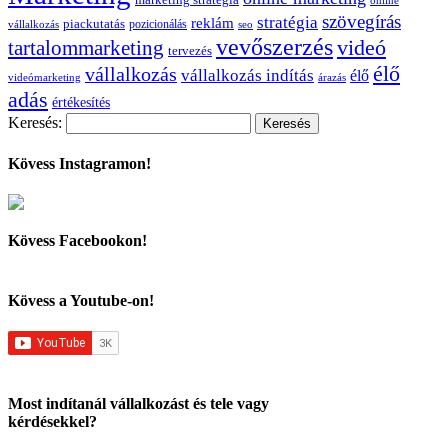
online
szövegírás
stratégia
reklám
piackutatás
pozicionálás
vállalkozás
seo
vevőszerzés
videó
tartalommarketing
tervezés
élő
vállalkozás
vállalkozás indítás
élő
videómarketing
árazás
adás
értékesítés
Keresés:
Kövess Instagramon!
Kövess Facebookon!
Kövess a Youtube-on!
Most indítanál vállalkozást és tele vagy
kérdésekkel?