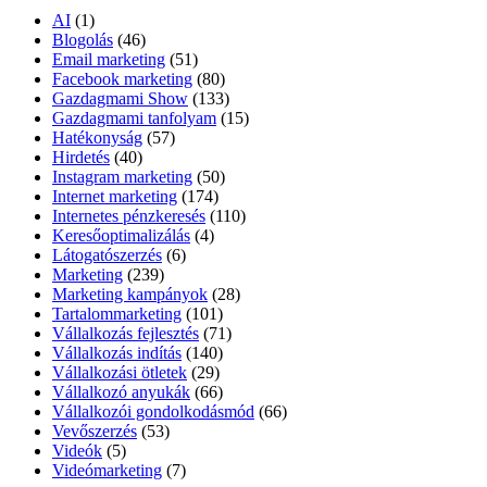
AI
(1)
Blogolás
(46)
Email marketing
(51)
Facebook marketing
(80)
Gazdagmami Show
(133)
Gazdagmami tanfolyam
(15)
Hatékonyság
(57)
Hirdetés
(40)
Instagram marketing
(50)
Internet marketing
(174)
Internetes pénzkeresés
(110)
Keresőoptimalizálás
(4)
Látogatószerzés
(6)
Marketing
(239)
Marketing kampányok
(28)
Tartalommarketing
(101)
Vállalkozás fejlesztés
(71)
Vállalkozás indítás
(140)
Vállalkozási ötletek
(29)
Vállalkozó anyukák
(66)
Vállalkozói gondolkodásmód
(66)
Vevőszerzés
(53)
Videók
(5)
Videómarketing
(7)