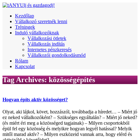
Kezdőlap
Vállalkozó szeretnék lenni
Tréningek
Induló vállalkozóknak
Vállalkozási ötletek
Vállalkozás indítás
Internetes pénzkeresés
Vállalkozói gondolkodásmód
Rólam
Kapcsolat
Tag Archives:
közösségépítés
Hogyan építs aktív közösséget?
Olyat, aki lájkol, követ, hozzászól, továbbadja a híredet… – Miért jó
ez neked vállalkozóként? – Szükséges egyáltalán? – Miért jó neked?
(és miért éri meg a közösséged tagjainak) – Milyen csoportokból
épül fel egy közösség és melyikre hogyan legyél hatással? Melyik
mitől marad aktív? – Milyen eszközeid vannak arra, hogy elérd és
aktivizáld a követőidet?…