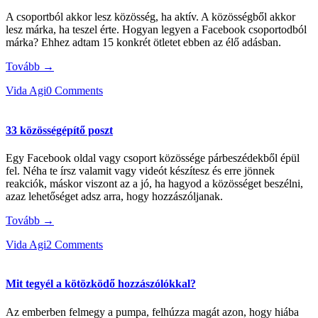
A csoportból akkor lesz közösség, ha aktív. A közösségből akkor
lesz márka, ha teszel érte. Hogyan legyen a Facebook csoportodból
márka? Ehhez adtam 15 konkrét ötletet ebben az élő adásban.
Tovább →
Vida Agi
0 Comments
33 közösségépítő poszt
Egy Facebook oldal vagy csoport közössége párbeszédekből épül
fel. Néha te írsz valamit vagy videót készítesz és erre jönnek
reakciók, máskor viszont az a jó, ha hagyod a közösséget beszélni,
azaz lehetőséget adsz arra, hogy hozzászóljanak.
Tovább →
Vida Agi
2 Comments
Mit tegyél a kötözködő hozzászólókkal?
Az emberben felmegy a pumpa, felhúzza magát azon, hogy hiába