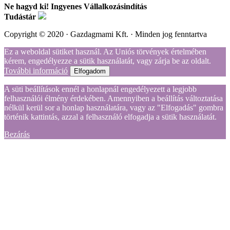
Ne hagyd ki! Ingyenes Vállalkozásindítás
Tudástár
Copyright © 2020 · Gazdagmami Kft. · Minden jog fenntartva
Ez a weboldal sütiket használ. Az Uniós törvények értelmében
kérem, engedélyezze a sütik használatát, vagy zárja be az oldalt.
További információ
Elfogadom
A süti beállítások ennél a honlapnál engedélyezett a legjobb
felhasználói élmény érdekében. Amennyiben a beállítás változtatása
nélkül kerül sor a honlap használatára, vagy az "Elfogadás" gombra
történik kattintás, azzal a felhasználó elfogadja a sütik használatát.
Bezárás