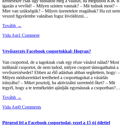
kérdésekre csak úgy tudhatod meg a választ, ha megtudod KIK is
igazán a vevőid! – Milyen szinten vannak? – Mit tudnak most? –
Mire van szükségük? – Milyen üzenetekre reagálnak? Ha ezt nem
veszed figyelembe vaktában fogsz lövöldözni…
Tovább →
Vida Agi
1 Comment
Vevőszerzés Facebook csoportokkal: Hogyan?
Van csoportod, de a tagoknak csak egy része vásárol nálad? Most
indítanál csoportot, de nem tudod, milyen csoport támogathatná a
vevőszerzésedet? Ebben az élő adásban abban segítettem, hogy: –
Milyen módszerekkel terelheted a csoporttagokat a vásárlás
irányába? – Miket posztolj, ha aktivizálni szeretnéd őket? – Mit
tegyél, hogy a te termékeidet ajánlják egymásnak a csoportban?…
Tovább →
Vida Agi
0 Comments
Pörgesd fel a Facebook csoportodat, ezzel a 15 új ötlettel