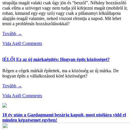
strapálja magát valaki csak úgy jön és “beszól”. Néhány hozzászóló
csak elírta a szöveget vagy nem tudja jól kifejezni magát (mobilról ír,
rohan, kimarad egy-egy szó) vagy csak a pillanatnyi lelkiállapota
alapján reagál valamire, neked viszont elrontja a napod. Mit lehet
tenni a problémás hozzászólásokkal?
Tovább →
Vida Agi
0 Comments
[ÉLŐ] Ez az új márkaépítés: Hogyan építs közösséget?
Régen a cégek márkát építettek, ma a közösség az új márka. De
hogyan építs a vállalkozásod köré közösséget?
Tovább →
Vida Agi
0 Comments
18 év után a Gazdagmami bezárja kapuit, most utoljára vidd el
minden képzésemet egyben!