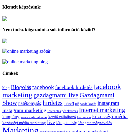
Kiemelt képzésünk:
Nem tudsz kiigazodni a sok információ között?
Címkék
facebook
facebook
Blogolás
facebook hirdetés
blog
marketing
Gazdagmami
gazdagmami live
Show
hirdetés
instagram
hatékonyság
hírlevél
időgazdálkodás
Internet marketing
instagram marketing
Internetes pénzkeresés
közösségi média
kampány
kezdő vállalkozó
keresőoptimalizálás
konverzió
live
látogatottság
közösségi média marketing
látogatottságnövelés
Marketing
online marketing
marketing stratégia